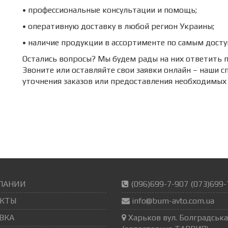
• профессиональные консультации и помощь;
• оперативную доставку в любой регион Украины;
• наличие продукции в ассортименте по самым дост
Остались вопросы? Мы будем рады на них ответить п
Звоните или оставляйте свои заявки онлайн – наши с
уточнения заказов или предоставления необходимых
ПАНИИ
(096)699-7-907 (073)699-
КТЫ
info@bum-avto.com.ua
ВКА
Харьков вул. Болградська