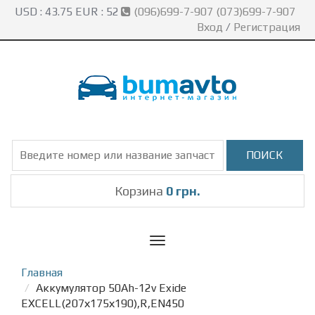
USD :
43.75
EUR :
52
(096)699-7-907 (073)699-7-907
Вход
/
Регистрация
Корзина
0 грн.
Toggle
navigation
Главная
Аккумулятор 50Ah-12v Exide
EXCELL(207х175х190),R,EN450