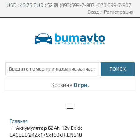
USD :
43.75
EUR :
52
(096)699-7-907 (073)699-7-907
Вход
/
Регистрация
Корзина
0 грн.
Toggle
navigation
Главная
Аккумулятор 62Ah-12v Exide
EXCELL(242х175х190),R,EN540