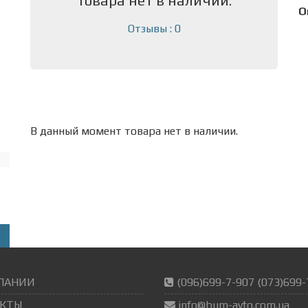
товара нет в наличии.
О
Отзывы : 0
В данный момент товара нет в наличии.
ПАНИИ
(096)699-7-907 (073)699-
КТЫ
info@bum-avto.com.ua