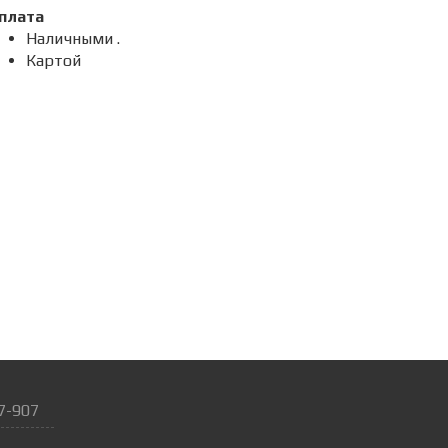
плата
Наличными .
Картой
7-907