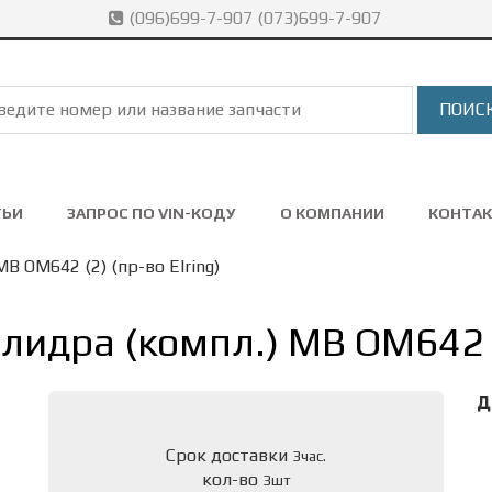
(096)699-7-907 (073)699-7-907
ТЬИ
ЗАПРОС ПО VIN-КОДУ
О КОМПАНИИ
КОНТА
B OM642 (2) (пр-во Elring)
лидра (компл.) MB OM642 (2
Д
Срок доставки
3час.
кол-во
3шт