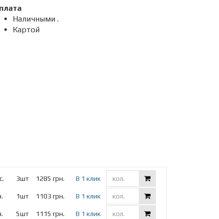
плата
Наличными .
Картой
с.
3шт
1285 грн.
В 1 клик
.
1шт
1103 грн.
В 1 клик
.
5шт
1115 грн.
В 1 клик