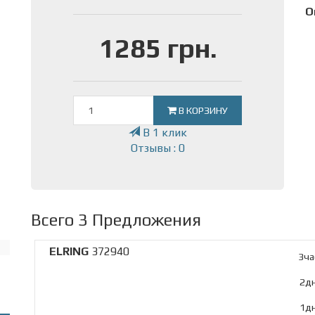
О
1285 грн.
В КОРЗИНУ
В 1 клик
Отзывы : 0
Всего 3 Предложения
ELRING
372940
3ча
2дн
1дн