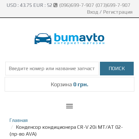
USD :
43.75
EUR :
52
(096)699-7-907 (073)699-7-907
Вход
/
Регистрация
Корзина
0 грн.
Toggle
navigation
Главная
Конденсор кондиционера CR-V 20i MT/AT 02-
(пр-во AVA)