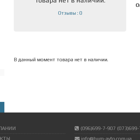
товара нет в наличии.
О
Отзывы : 0
В данный момент товара нет в наличии.
ПАНИИ
(096)699-7-907 (073)699-
КТЫ
info@bum-avto.com.ua