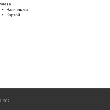
плата
Наличными .
Картой
7-907