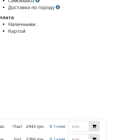
Самовывоз
Доставка по городу
плата
Наличными .
Картой
ас.
>5шт
2442 грн.
В 1 клик
дн.
1шт
2366 грн.
В 1 клик