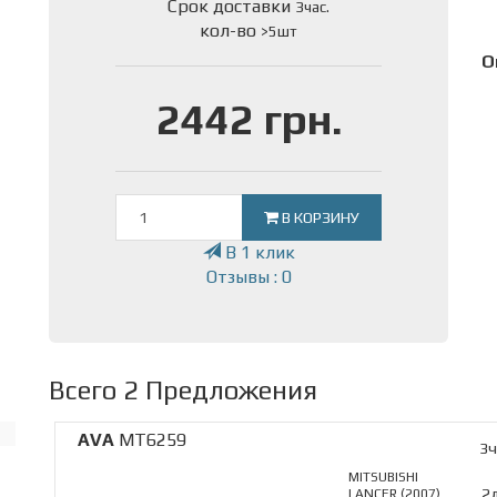
Срок доставки
3час.
кол-во
>5шт
О
2442 грн.
В КОРЗИНУ
В 1 клик
Отзывы : 0
Всего 2 Предложения
AVA
MT6259
3ч
MITSUBISHI
2
LANCER (2007)