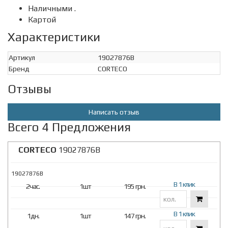
Наличными .
Картой
Характеристики
Артикул
19027876B
Бренд
CORTECO
Отзывы
Написать отзыв
Всего 4 Предложения
CORTECO
19027876B
19027876B
В 1 клик
2час.
1шт
195 грн.
В 1 клик
1дн.
1шт
147 грн.