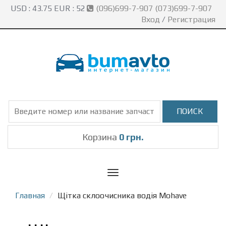
USD :
43.75
EUR :
52
(096)699-7-907 (073)699-7-907
Вход
/
Регистрация
Корзина
0 грн.
Toggle
navigation
Главная
Щітка склоочисника водія Mohave