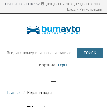
USD :
43.75
EUR :
52
(096)699-7-907 (073)699-7-907
Вход
/
Регистрация
Корзина
0 грн.
Toggle
navigation
Главная
Відсікач води